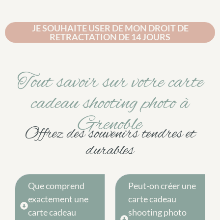
JE SOUHAITE USER DE MON DROIT DE
RETRACTATION DE 14 JOURS
Tout savoir sur votre carte
cadeau shooting photo à
Grenoble
Offrez des souvenirs tendres et
durables
Que comprend
Peut-on créer une
exactement une
carte cadeau
carte cadeau
shooting photo