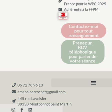
France pour la WPC 2025
Adhérente à la FFPMI
Contactez-moi
pour tout
renseignement
Prenez un
RDV
téléphonique
pour parler de
votre séance
06 72 78 96 10
amandinecrochet@gmail.com
445 rue Lavoisier
38330 Montbonnot Saint Martin