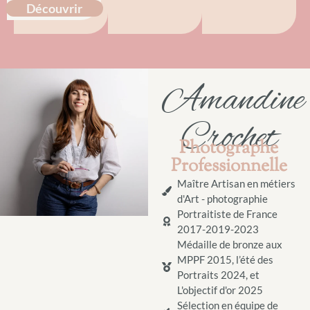
casse tête.
Découvrir
Amandine
Crochet
Photographe
Professionnelle
Maître Artisan en métiers
d'Art - photographie
Portraitiste de France
2017-2019-2023
Médaille de bronze aux
MPPF 2015, l’été des
Portraits 2024, et
L'objectif d'or 2025
Sélection en équipe de