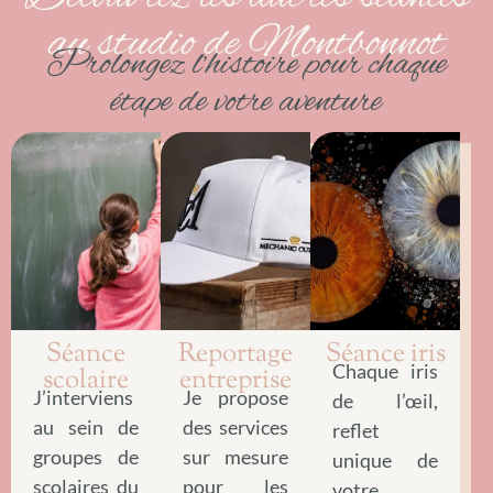
au studio de Montbonnot
Prolongez l’histoire pour chaque
étape de votre aventure
Séance
Reportage
Séance iris
Chaque iris
scolaire
entreprise
J’interviens
Je propose
de l’œil,
au sein de
des services
reflet
groupes de
sur mesure
unique de
scolaires du
pour les
votre