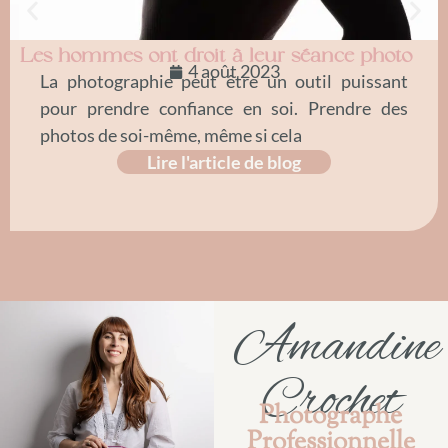
Les hommes ont droit à leur séance photo
4 août 2023
La photographie peut être un outil puissant
pour prendre confiance en soi. Prendre des
photos de soi-même, même si cela
Lire l'article de blog
Amandine
Crochet
Photographe
Professionnelle