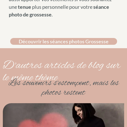
une
tenue
plus personnelle pour votre
séance
photo de grossesse
.
Découvrir les séances photos Grossesse
D'autres articles de blog sur
le même thème
Les souvenirs s’estompent, mais les
photos restent