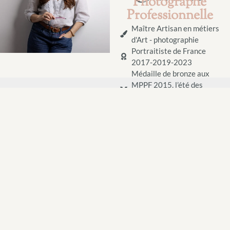
Photographe
Professionnelle
Maître Artisan en métiers
d'Art - photographie
Portraitiste de France
2017-2019-2023
Médaille de bronze aux
MPPF 2015, l’été des
Portraits 2024, et
L'objectif d'or 2025
Sélection en équipe de
France pour la WPC 2025
Adhérente à la FFPMI
Contactez-moi
pour tout
renseignement
Prenez un
RDV