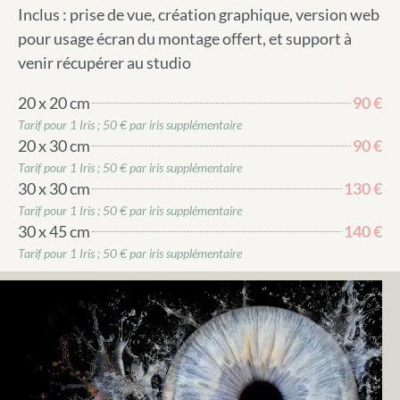
Inclus : prise de vue, création graphique, version web
pour usage écran du montage offert, et support à
venir récupérer au studio
20 x 20 cm
90 €
Tarif pour 1 Iris ; 50 € par iris supplémentaire
20 x 30 cm
90 €
Tarif pour 1 Iris ; 50 € par iris supplémentaire
30 x 30 cm
130 €
Tarif pour 1 Iris ; 50 € par iris supplémentaire
30 x 45 cm
140 €
Tarif pour 1 Iris ; 50 € par iris supplémentaire