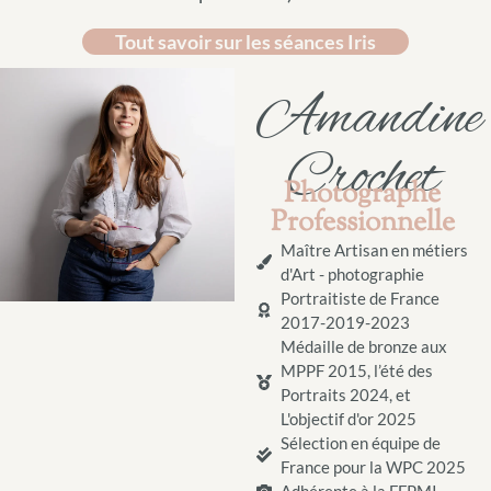
Tout savoir sur les séances Iris
Amandine
Crochet
Photographe
Professionnelle
Maître Artisan en métiers
d'Art - photographie
Portraitiste de France
2017-2019-2023
Médaille de bronze aux
MPPF 2015, l’été des
Portraits 2024, et
L'objectif d'or 2025
Sélection en équipe de
France pour la WPC 2025
Adhérente à la FFPMI