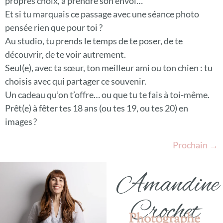
propres choix, à prendre son envol…
Et si tu marquais ce passage avec une séance photo
pensée rien que pour toi ?
Au studio, tu prends le temps de te poser, de te
découvrir, de te voir autrement.
Seul(e), avec ta sœur, ton meilleur ami ou ton chien : tu
choisis avec qui partager ce souvenir.
Un cadeau qu’on t’offre… ou que tu te fais à toi-même.
Prêt(e) à fêter tes 18 ans (ou tes 19, ou tes 20) en
images ?
Prochain
→
Amandine
Crochet
Photographe