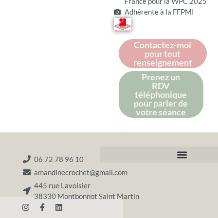
France pour la WPC 2025
Adhérente à la FFPMI
Contactez-moi
pour tout
renseignement
Prenez un
RDV
téléphonique
pour parler de
votre séance
06 72 78 96 10
amandinecrochet@gmail.com
445 rue Lavoisier
38330 Montbonnot Saint Martin