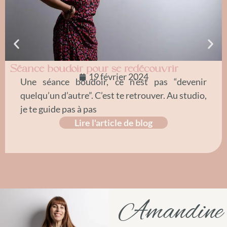
Séance boudoir pour se redécouvrir
19 février 2024
Une séance boudoir, ce n’est pas “devenir
quelqu’un d’autre”. C’est te retrouver. Au studio,
je te guide pas à pas
Lire l'article de blog
Amandine