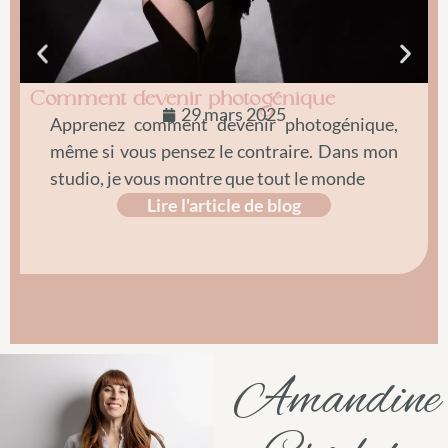
Comment devenir photogénique
C
29 mars 2025
c
Apprenez comment devenir photogénique,
même si vous pensez le contraire. Dans mon
studio, je vous montre que tout le monde
Lire l'article de blog
Amandine