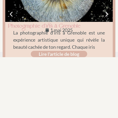
Photographie d’iris à Grenoble
O
1 mai 2025
p
La photographie d’iris à Grenoble est une
expérience artistique unique qui révèle la
beauté cachée de ton regard. Chaque iris
Lire l'article de blog
Amandine